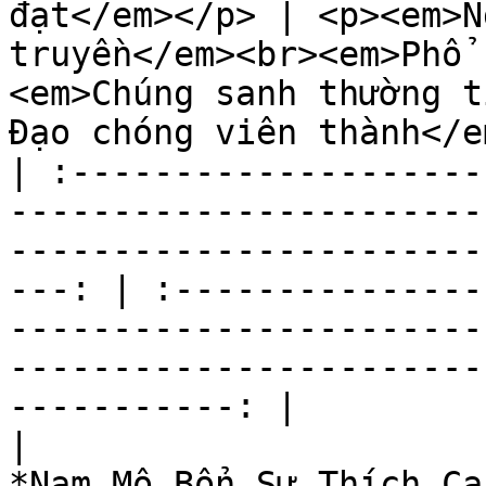
đạt</em></p> | <p><em>N
truyền</em><br><em>Phổ 
<em>Chúng sanh thường t
Ðạo chóng viên thành</e
| :--------------------
-----------------------
-----------------------
---: | :---------------
-----------------------
-----------------------
-----------: |

|                                                           
*Nam Mô Bổn Sư Thích Ca Mâu Ni Phật*                         