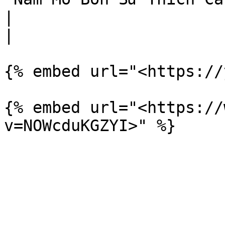
|                                                                                                                                                             
|

{% embed url="<https://
{% embed url="<https://