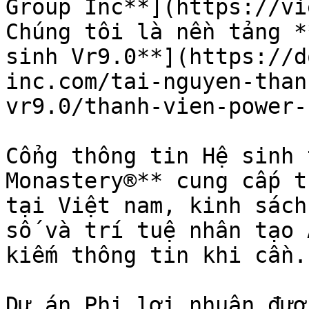
Group Inc**](https://vi
Chúng tôi là nền tảng *
sinh Vr9.0**](https://d
inc.com/tai-nguyen-than
vr9.0/thanh-vien-power-
Cổng thông tin Hệ sinh 
Monastery®** cung cấp t
tại Việt nam, kinh sách
số và trí tuệ nhân tạo 
kiếm thông tin khi cần.

Dự án Phi lợi nhuận đượ