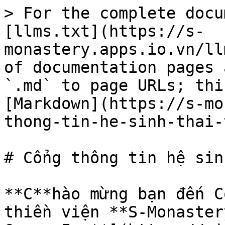
> For the complete docu
[llms.txt](https://s-
monastery.apps.io.vn/ll
of documentation pages 
`.md` to page URLs; thi
[Markdown](https://s-mo
thong-tin-he-sinh-thai-
# Cổng thông tin hệ sin
**C**hào mừng bạn đến C
thiền viện **S-Monaster